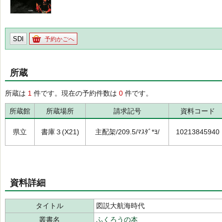
SDI
予約かごへ
所蔵
所蔵は
1
件です。現在の予約件数は
0
件です。
所蔵館
所蔵場所
請求記号
資料コード
県立
書庫３(X21)
主配架/209.5/ﾏｽﾀﾞ*ﾖ/
10213845940
資料詳細
タイトル
図説大航海時代
叢書名
ふくろうの本