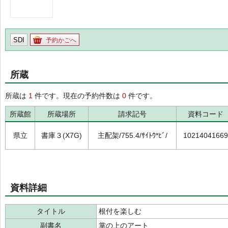
SDI
予約かごへ
所蔵
所蔵は
1
件です。現在の予約件数は
0
件です。
所蔵館
所蔵場所
請求記号
資料コード
県立
書庫３(X7G)
主配架/755.4/ｻｲﾄｳ*ﾋﾞ/
10214041669
資料詳細
タイトル
根付を楽しむ
副書名
掌の上のアート