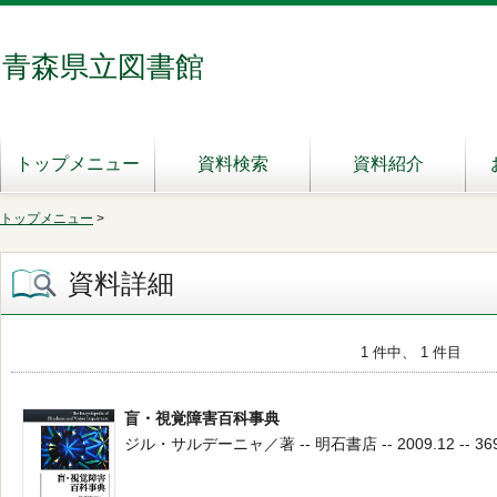
青森県立図書館
トップメニュー
資料検索
資料紹介
トップメニュー
>
資料詳細
1 件中、 1 件目
盲・視覚障害百科事典
ジル・サルデーニャ／著 -- 明石書店 -- 2009.12 -- 369