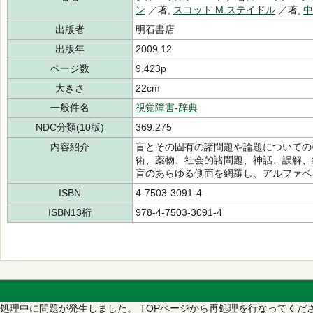
ン
／著,
スコット M.ステイドル
／著,
中
出版者
明石書店
出版年
2009.12
ページ数
9,423p
大きさ
22cm
一般件名
視覚障害-辞典
NDC分類(10版)
369.275
内容紹介
盲とその固有の諸問題や論題についての
術、薬物、社会的諸問題、神話、誤解、
盲のあらゆる側面を網羅し、アルファベ
ISBN
4-7503-3091-4
ISBN13桁
978-4-7503-3091-4
処理中に問題が発生しました。
TOPページから再処理を行なってくだ