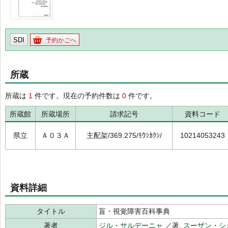
SDI
予約かごへ
所蔵
所蔵は
1
件です。現在の予約件数は
0
件です。
所蔵館
所蔵場所
請求記号
資料コード
県立
Ａ０３Ａ
主配架/369.275/ﾓｳｼｶｸｼ/
10214053243
資料詳細
タイトル
盲・視覚障害百科事典
著者
ジル・サルデーニャ
／著,
スーザン・シ