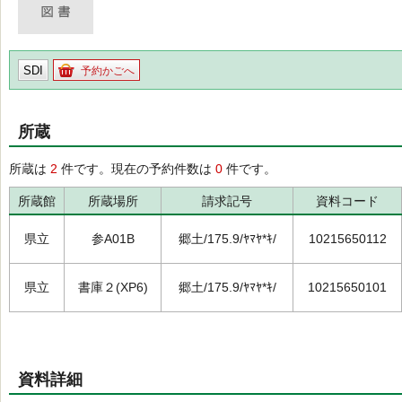
SDI
予約かごへ
所蔵
所蔵は
2
件です。現在の予約件数は
0
件です。
所蔵館
所蔵場所
請求記号
資料コード
県立
参A01B
郷土/175.9/ﾔﾏﾔ*ｷ/
10215650112
県立
書庫２(XP6)
郷土/175.9/ﾔﾏﾔ*ｷ/
10215650101
資料詳細