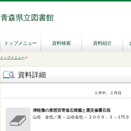
青森県立図書館
トップメニュー
資料検索
資料紹介
トップメニュー
>
資料詳細
1 件中、 1 件目
津軽藩の東照宮寄進石燈籠と震災修覆石垣
山谷 金也／著 -- 山谷金也 -- ２００９．３ -- 175.9