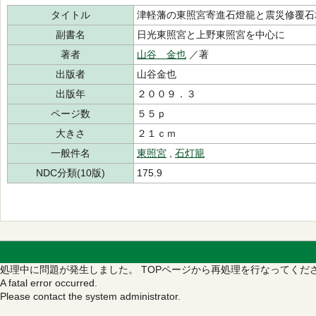
タイトル
津軽藩の東照宮寄進石燈籠と震災修覆石
副書名
日光東照宮と上野東照宮を中心に
著者
山谷 金也
／著
出版者
山谷金也
出版年
２００９．３
ページ数
５５ｐ
大きさ
２１ｃｍ
一般件名
東照宮
,
石灯籠
NDC分類(10版)
175.9
処理中に問題が発生しました。
TOPページから再処理を行なってくだ
A fatal error occurred.
Please contact the system administrator.