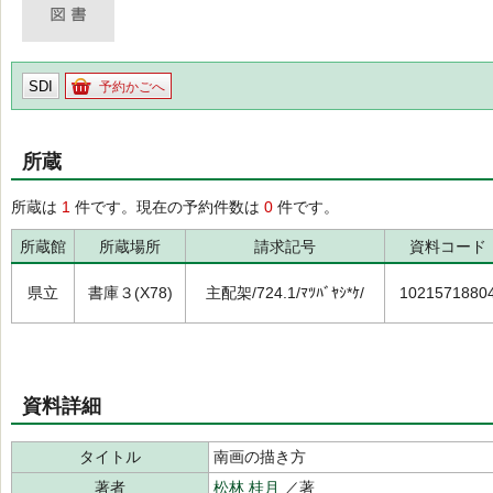
SDI
予約かごへ
所蔵
所蔵は
1
件です。現在の予約件数は
0
件です。
所蔵館
所蔵場所
請求記号
資料コード
県立
書庫３(X78)
主配架/724.1/ﾏﾂﾊﾞﾔｼ*ｹ/
1021571880
資料詳細
タイトル
南画の描き方
著者
松林 桂月
／著