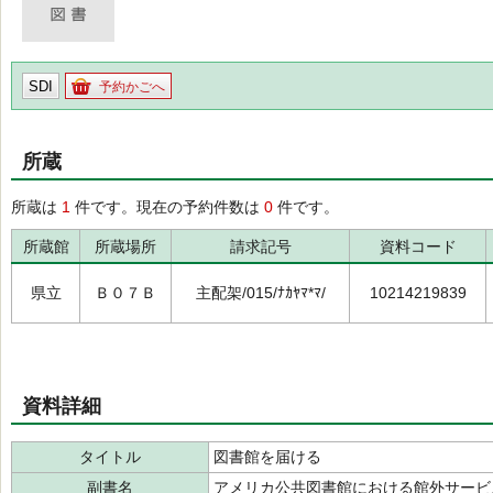
SDI
予約かごへ
所蔵
所蔵は
1
件です。現在の予約件数は
0
件です。
所蔵館
所蔵場所
請求記号
資料コード
県立
Ｂ０７Ｂ
主配架/015/ﾅｶﾔﾏ*ﾏ/
10214219839
資料詳細
タイトル
図書館を届ける
副書名
アメリカ公共図書館における館外サービ