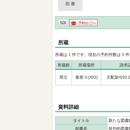
SDI
予約かごへ
所蔵
所蔵は
1
件です。現在の予約件数は
0
件
所蔵館
所蔵場所
請求
県立
集密３(X02)
主配架/010.25
資料詳細
タイトル
新たな図書
副書名
批判的図書