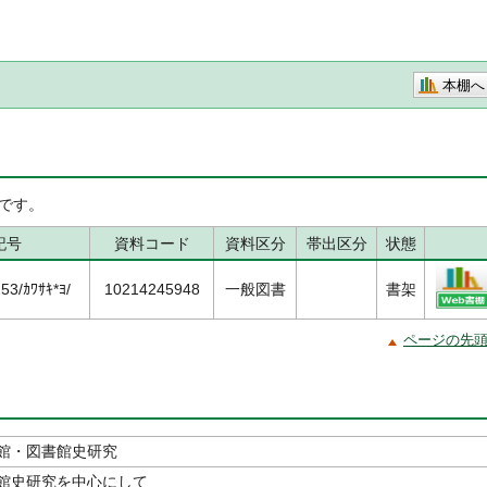
本棚へ
です。
記号
資料コード
資料区分
帯出区分
状態
3/ｶﾜｻｷ*ﾖ/
10214245948
一般図書
書架
ページの先
館・図書館史研究
館史研究を中心にして