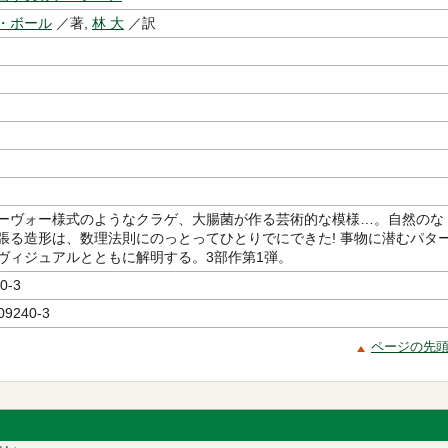
・ボール
／著,
林 大
／訳
ーヴォー様式のようなクラゲ、大腸菌が作る芸術的な模様…。自然のな
張る造形は、数理法則にのっとってひとりでにできた! 事物に潜むパタ
ヴィジュアルとともに解明する。3部作第1弾。
0-3
09240-3
ページの先