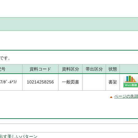
です。
記号
資料コード
資料区分
帯出区分
状態
/ﾎﾞ-ﾙ*ﾌ/
10214258256
一般図書
書架
ページの先
出す美しいパターン