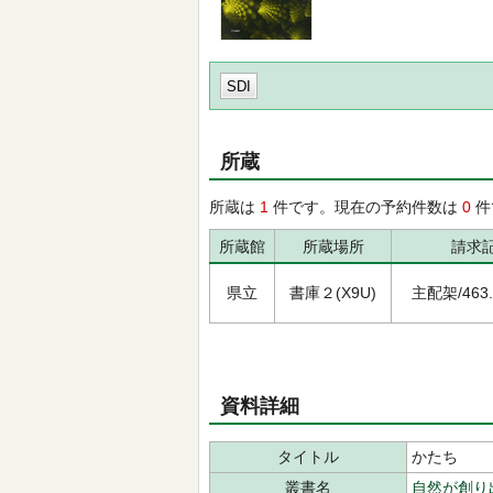
SDI
所蔵
所蔵は
1
件です。現在の予約件数は
0
件
所蔵館
所蔵場所
請求
県立
書庫２(X9U)
主配架/463.7
資料詳細
タイトル
かたち
叢書名
自然が創り