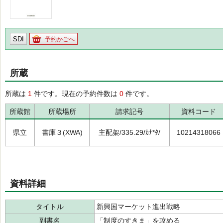
SDI
予約かごへ
所蔵
所蔵は
1
件です。現在の予約件数は
0
件です。
所蔵館
所蔵場所
請求記号
資料コード
県立
書庫３(XWA)
主配架/335.29/ｶﾅ*ﾀ/
10214318066
資料詳細
タイトル
新興国マーケット進出戦略
副書名
「制度のすきま」を攻める