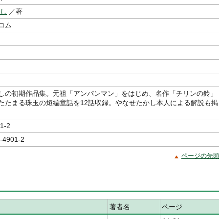
かし
／著
コム
しの初期作品集。元祖「アンパンマン」をはじめ、名作「チリンの鈴」
たたまる珠玉の短編童話を12話収録。やなせたかし本人による解説も掲
1-2
-4901-2
ページの先
著者名
ページ