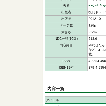
著者
やなせ た
出版者
復刊ドット
出版年
2012.10
ページ数
126p
大きさ
22cm
NDC分類(10版)
913.6
内容紹介
やなせたか
など、心あ
載。
ISBN
4-8354-490
ISBN13桁
978-4-8354
内容一覧
タイトル