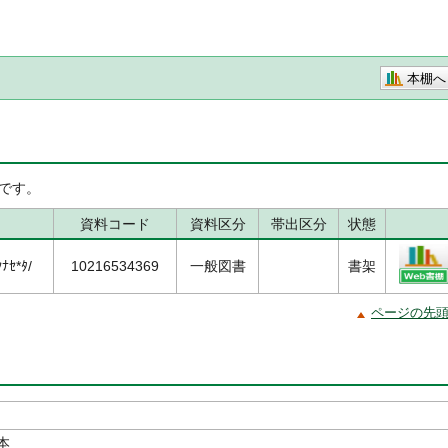
本棚へ
です。
資料コード
資料区分
帯出区分
状態
ﾅｾ*ﾀ/
10216534369
一般図書
書架
ページの先
本