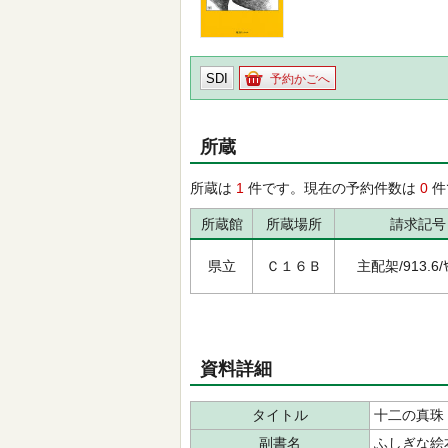
SDI
予約かごへ
所蔵
所蔵は
1
件です。現在の予約件数は
0
件
所蔵館
所蔵場所
請求記号
県立
Ｃ１６Ｂ
主配架/913.6/ﾔ
資料詳細
タイトル
十二の真珠
副書名
ふしぎな絵