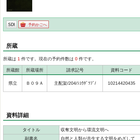
SDI
予約かごへ
所蔵
所蔵は
1
件です。現在の予約件数は
0
件です。
所蔵館
所蔵場所
請求記号
資料コード
県立
Ｂ０９Ａ
主配架/204/ｼﾕｳﾀﾞﾂﾌﾞ/
10214420435
資料詳細
タイトル
収奪文明から環流文明へ
副書名
自然と人類が共生する文明をめざして