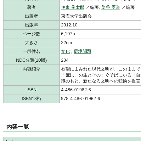
著者
伊東 俊太郎
／編著,
染谷 臣道
／編著
出版者
東海大学出版会
出版年
2012.10
ページ数
6,197p
大きさ
22cm
一般件名
文化
,
環境問題
NDC分類(10版)
204
内容紹介
欲望にまみれた現代文明が、このままで
「庶民」の生とそのすぐそばにいる「自
識のもと、新たなる文明への転換を提言
ISBN
4-486-01962-6
ISBN13桁
978-4-486-01962-6
内容一覧