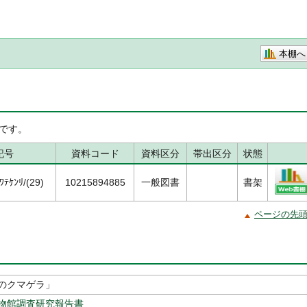
本棚へ
です。
記号
資料コード
資料区分
帯出区分
状態
ﾃｹﾝﾘ/(29)
10215894885
一般図書
書架
ページの先
のクマゲラ」
物館調査研究報告書