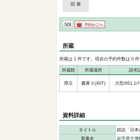
SDI
予約かごへ
所蔵
所蔵は
1
件です。現在の予約件数は
0
件
所蔵館
所蔵場所
請求
県立
書庫３(X0T)
大型/051.1/ｲﾜ
資料詳細
タイトル
総説「日本
叢書名
岩手県立博