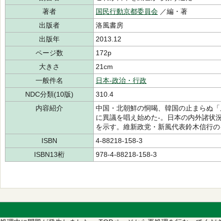
著者
国民行動京都委員会
／編・著
出版者
洛風書房
出版年
2013.12
ページ数
172p
大きさ
21cm
一般件名
日本-政治・行政
NDC分類(10版)
310.4
内容紹介
中国・北朝鮮の恫喝、韓国の止まらぬ「
に異議を唱え始めた-。日本の内外諸状
を示す。維新政党・新風代表鈴木信行の
ISBN
4-88218-158-3
ISBN13桁
978-4-88218-158-3