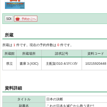
SDI
予約かごへ
所蔵
所蔵は
1
件です。現在の予約件数は
0
件です。
所蔵館
所蔵場所
請求記号
資料コード
県立
書庫３(X3C)
主配架/310.4/ｺｸﾐﾝｺｳ/
10215920448
資料詳細
タイトル
日本の決断
副書名
これが日本を滅亡から救う道だ!