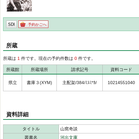
SDI
予約かごへ
所蔵
所蔵は
1
件です。現在の予約件数は
0
件です。
所蔵館
所蔵場所
請求記号
資料コード
県立
書庫３(XYM)
主配架/384/ﾐｽﾐ*ｶ/
10214551040
資料詳細
タイトル
山窩奇談
叢書名
河出文庫