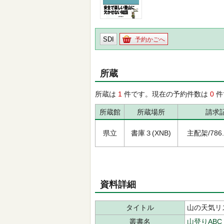
SDI
予約かごへ
所蔵
所蔵は
1
件です。現在の予約件数は
0
件
所蔵館
所蔵場所
請求
県立
書庫３(XNB)
主配架/786.1
資料詳細
タイトル
山の天気リ
叢書名
山登りABC