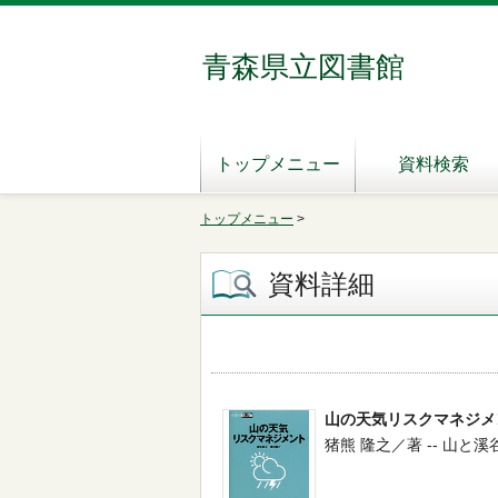
青森県立図書館
トップメニュー
資料検索
トップメニュー
>
資料詳細
山の天気リスクマネジメ
猪熊 隆之／著 -- 山と溪谷社 -