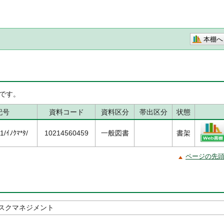
本棚へ
です。
記号
資料コード
資料区分
帯出区分
状態
/ｲﾉｸﾏ*ﾀ/
10214560459
一般図書
書架
ページの先
スクマネジメント