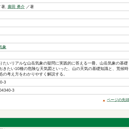
著,
廣田 勇介
／著
気象
りたいリアルな山岳気象の疑問に実践的に答える一冊。山岳気象の基礎
おきたい10種の危険な天気図といった、山の天気の基礎知識と、荒候時
処の考え方をわかりやすく解説する。
0-3
04340-3
ページの先