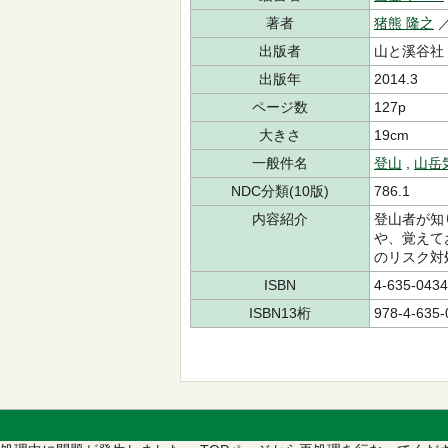
著者
猪熊 隆之
／
出版者
山と溪谷社
出版年
2014.3
ページ数
127p
大きさ
19cm
一般件名
登山
,
山岳
NDC分類(10版)
786.1
内容紹介
登山者が知
や、覚えて
のリスク対
ISBN
4-635-0434
ISBN13桁
978-4-635-