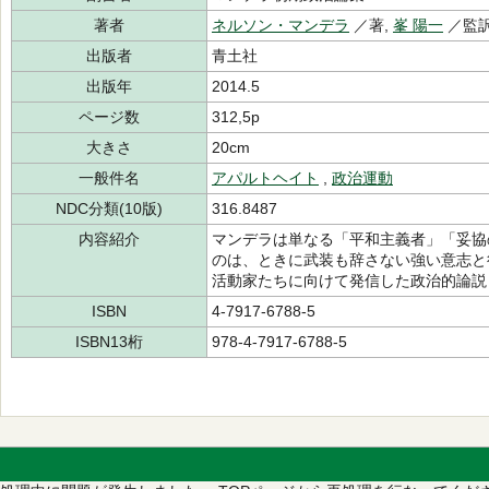
著者
ネルソン・マンデラ
／著,
峯 陽一
／監訳
出版者
青土社
出版年
2014.5
ページ数
312,5p
大きさ
20cm
一般件名
アパルトヘイト
,
政治運動
NDC分類(10版)
316.8487
内容紹介
マンデラは単なる「平和主義者」「妥協
のは、ときに武装も辞さない強い意志と
活動家たちに向けて発信した政治的論説
ISBN
4-7917-6788-5
ISBN13桁
978-4-7917-6788-5