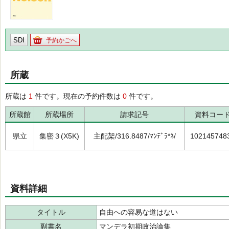
SDI
予約かごへ
所蔵
所蔵は
1
件です。現在の予約件数は
0
件です。
所蔵館
所蔵場所
請求記号
資料コー
県立
集密３(X5K)
主配架/316.8487/ﾏﾝﾃﾞﾗ*ﾈ/
102145748
資料詳細
タイトル
自由への容易な道はない
副書名
マンデラ初期政治論集