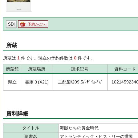
SDI
予約かごへ
所蔵
所蔵は
1
件です。現在の予約件数は
0
件です。
所蔵館
所蔵場所
請求記号
資料コード
県立
書庫３(X21)
主配架/209.5/ﾚﾃﾞｲｶ-*ﾏ/
1021459234
資料詳細
タイトル
海賊たちの黄金時代
副書名
アトランティック・ヒストリーの世界