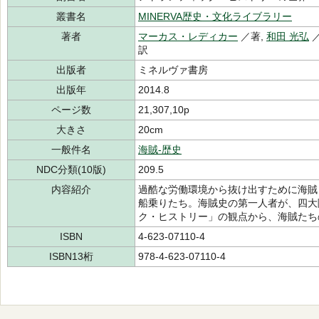
叢書名
MINERVA歴史・文化ライブラリー
著者
マーカス・レディカー
／著,
和田 光弘
／
訳
出版者
ミネルヴァ書房
出版年
2014.8
ページ数
21,307,10p
大きさ
20cm
一般件名
海賊-歴史
NDC分類(10版)
209.5
内容紹介
過酷な労働環境から抜け出すために海賊
船乗りたち。海賊史の第一人者が、四大
ク・ヒストリー」の観点から、海賊たち
ISBN
4-623-07110-4
ISBN13桁
978-4-623-07110-4