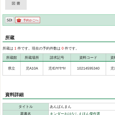
SDI
予約かごへ
所蔵
所蔵は
1
件です。現在の予約件数は
0
件です。
所蔵館
所蔵場所
請求記号
資料コード
資
県立
児A10A
児/E/ﾔﾅｾ*ﾀ/
10214595340
児
資料詳細
タイトル
あんぱんまん
叢書名
キンダーおはなしえほん傑作選