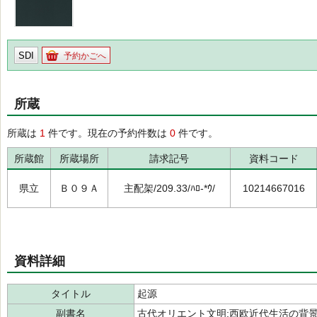
SDI
予約かごへ
所蔵
所蔵は
1
件です。現在の予約件数は
0
件です。
所蔵館
所蔵場所
請求記号
資料コード
県立
Ｂ０９Ａ
主配架/209.33/ﾊﾛ-*ｳ/
10214667016
資料詳細
タイトル
起源
副書名
古代オリエント文明:西欧近代生活の背