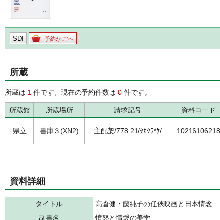
SDI
予約かごへ
所蔵
所蔵は
1
件です。現在の予約件数は
0
件です。
所蔵館
所蔵場所
請求記号
資料コード
県立
書庫３(XN2)
主配架/778.21/ﾀｶｸﾗ*ｹ/
10216106218
資料詳細
タイトル
高倉健・藤純子の任俠映画と日本情念
副書名
憤怒と情愛の美学