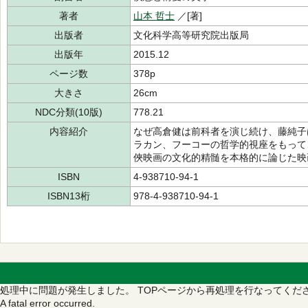
著者
山本 哲士
／[著]
出版者
文化科学高等研究院出版局
出版年
2015.12
ページ数
378p
大きさ
26cm
NDC分類(10版)
778.21
内容紹介
なぜ高倉健は前科者を演じ続け、藤純子
ラカン、フーコーの哲学的視座をもって
俠映画の文化的精髄を本格的に論じた映
ISBN
4-938710-94-1
ISBN13桁
978-4-938710-94-1
処理中に問題が発生しました。
TOPページから再処理を行なってくだ
A fatal error occurred.