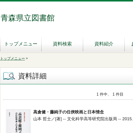
青森県立図書館
トップメニュー
資料検索
資料紹介
トップメニュー
>
資料詳細
1 件中、 1 件目
高倉健・藤純子の任俠映画と日本情念
山本 哲士／[著] -- 文化科学高等研究院出版局 -- 2015.12 