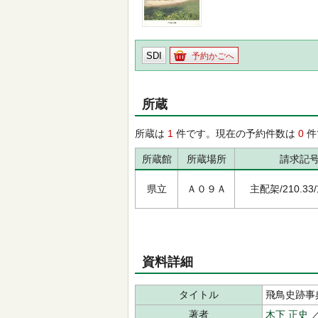
SDI
予約かごへ
所蔵
所蔵は
1
件です。現在の予約件数は
0
件
所蔵館
所蔵場所
請求記
県立
Ａ０９Ａ
主配架/210.33/ｱ
資料詳細
タイトル
飛鳥史跡事
著者
木下 正史