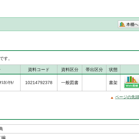
本棚へ
です。
号
資料コード
資料区分
帯出区分
状態
ｽｶｼｾｷ/
10214792378
一般図書
書架
ページの先
典
／編