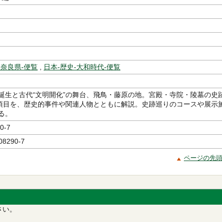
-奈良県-便覧
,
日本-歴史-大和時代-便覧
誕生と古代“文明開化”の舞台、飛鳥・藤原の地。宮殿・寺院・陵墓の史
0項目を、歴史的事件や関連人物とともに解説。史跡巡りのコースや展示
る。
0-7
08290-7
ページの先
さい。