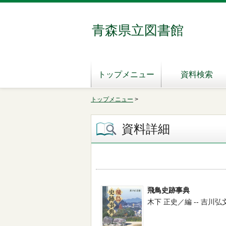
青森県立図書館
トップメニュー
資料検索
トップメニュー
>
資料詳細
飛鳥史跡事典
木下 正史／編 -- 吉川弘文館 -