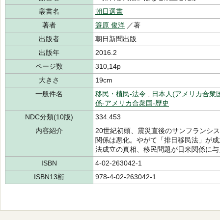
叢書名
朝日選書
著者
簑原 俊洋
／著
出版者
朝日新聞出版
出版年
2016.2
ページ数
310,14p
大きさ
19cm
一般件名
移民・植民-法令
,
日本人(アメリカ合衆
係-アメリカ合衆国-歴史
NDC分類(10版)
334.453
内容紹介
20世紀初頭、震災直後のサンフランシ
関係は悪化。やがて「排日移民法」が成
法成立の真相、移民問題が日米関係に与
ISBN
4-02-263042-1
ISBN13桁
978-4-02-263042-1