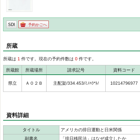
SDI
予約かごへ
所蔵
所蔵は
1
件です。現在の予約件数は
0
件です。
所蔵館
所蔵場所
請求記号
資料コード
県立
Ａ０２Ｂ
主配架/334.453/ﾐﾉﾊﾗ*ﾄ/
10214796977
資料詳細
タイトル
アメリカの排日運動と日米関係
副書名
「排日移民法」はなぜ成立したか