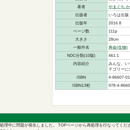
著者
やまぐち 
出版者
いろは出版
出版年
2016.8
ページ数
111p
大きさ
28cm
一般件名
寿命(生物)
NDC分類(10版)
461.1
内容紹介
みんな、い
テゴリーに
ISBN
4-86607-01
ISBN13桁
978-4-8660
処理中に問題が発生しました。
TOPページから再処理を行なってくだ