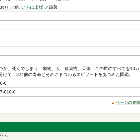
かおり
／絵,
いろは出版
／編著
つか、死んでしまう。動物、人、建築物、天体…この世のすべてを13カ
分けて、324個の寿命とそれにまつわるエピソードをあつめた図鑑。
0-0
7-010-0
ページの先
さい。