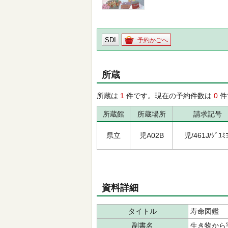
SDI
予約かごへ
所蔵
所蔵は
1
件です。現在の予約件数は
0
件
所蔵館
所蔵場所
請求記号
県立
児A02B
児/461J/ｼﾞﾕﾐﾖ
資料詳細
タイトル
寿命図鑑
副書名
生き物から