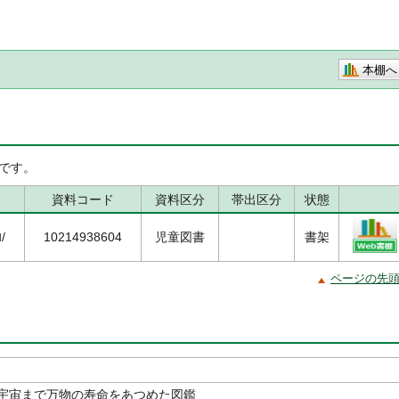
本棚へ
です。
資料コード
資料区分
帯出区分
状態
/
10214938604
児童図書
書架
ページの先
宇宙まで万物の寿命をあつめた図鑑