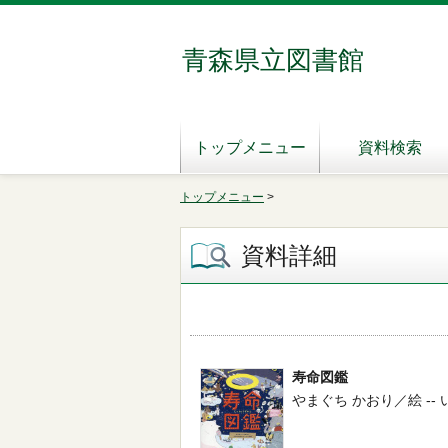
青森県立図書館
トップメニュー
資料検索
トップメニュー
>
資料詳細
寿命図鑑
やまぐち かおり／絵 -- いろは