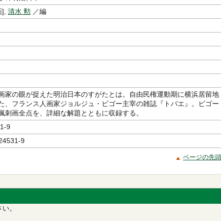
],
清水 勲
／編
画家の眼が捉えた明治日本のすがたとは。自由民権運動期に横浜居留地
た、フランス人画家ジョルジュ・ビゴー主宰の雑誌『トバエ』。ビゴー
諷刺画全点を、詳細な解題とともに収録する。
1-9
24531-9
ページの先
さい。