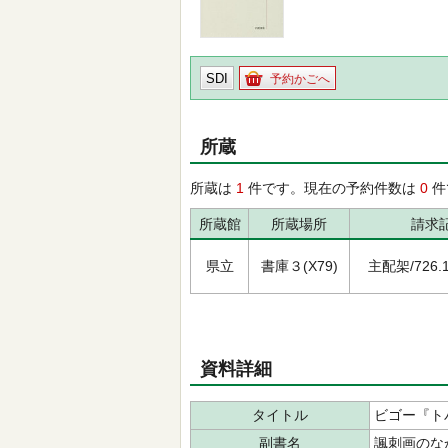
SDI
予約かごへ
所蔵
所蔵は
1
件です。現在の予約件数は
0
件
所蔵館
所蔵場所
請求
県立
書庫３(X79)
主配架/726.1/
資料詳細
タイトル
ビゴー『ト
副書名
諷刺画のな