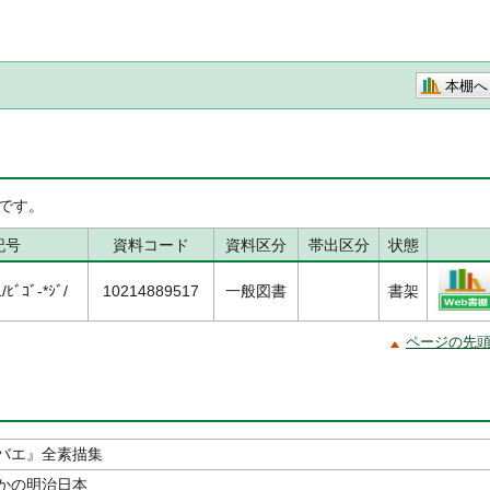
本棚へ
です。
記号
資料コード
資料区分
帯出区分
状態
ﾋﾞｺﾞ-*ｼﾞ/
10214889517
一般図書
書架
ページの先
バエ』全素描集
かの明治日本