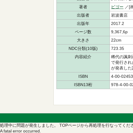
著者
ビゴー
／[画
出版者
岩波書店
出版年
2017.2
ページ数
9,367,6p
大きさ
22cm
NDC分類(10版)
723.35
内容紹介
稀代の諷刺
で発行され
が発表した
ISBN
4-00-02453
ISBN13桁
978-4-00-0
処理中に問題が発生しました。
TOPページから再処理を行なってくだ
A fatal error occurred.