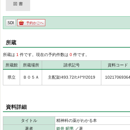
SDI
予約かごへ
所蔵
所蔵は
1
件です。現在の予約件数は
0
件です。
所蔵館
所蔵場所
請求記号
資料コード
県立
Ｂ０５Ａ
主配架/493.72/ﾋﾒｲ*ｱ/2019
1021706936
資料詳細
タイトル
精神科の薬がわかる本
著者
姫井 昭男
／著