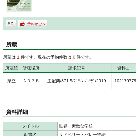
SDI
予約かごへ
所蔵
所蔵は
1
件です。現在の予約件数は
0
件です。
所蔵館
所蔵場所
請求記号
資料コー
県立
Ａ０３Ｂ
主配架/371.5/ｸﾞﾘ-ﾝﾊﾞ-*ﾀﾞ/2019
10217077
資料詳細
タイトル
世界一素敵な学校
副書名
サドベリー・バレー物語