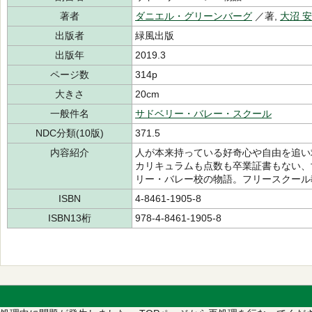
著者
ダニエル・グリーンバーグ
／著,
大沼 
出版者
緑風出版
出版年
2019.3
ページ数
314p
大きさ
20cm
一般件名
サドベリー・バレー・スクール
NDC分類(10版)
371.5
内容紹介
人が本来持っている好奇心や自由を追い
カリキュラムも点数も卒業証書もない、
リー・バレー校の物語。フリースクール
ISBN
4-8461-1905-8
ISBN13桁
978-4-8461-1905-8