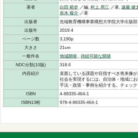
著者
白田 範史
／編,
村上 周三
／著,
遠藤 健
奈木 俊介
／著
出版者
先端教育機構事業構想大学院大学出版部
出版年
2019.4
ページ数
3,190p
大きさ
21cm
一般件名
地域開発
,
持続可能な開発
NDC分類(10版)
318.6
内容紹介
直面している課題や目指すべき将来像が
社会を実現するには。自治体・地域におけ
手法・政策・事例を紹介する。チェック
ISBN
4-88335-464-1
ISBN13桁
978-4-88335-464-1