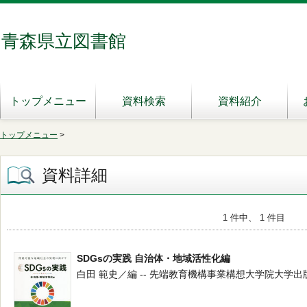
青森県立図書館
トップメニュー
資料検索
資料紹介
トップメニュー
>
資料詳細
1 件中、 1 件目
SDGsの実践 自治体・地域活性化編
白田 範史／編 -- 先端教育機構事業構想大学院大学出版部 -- 2