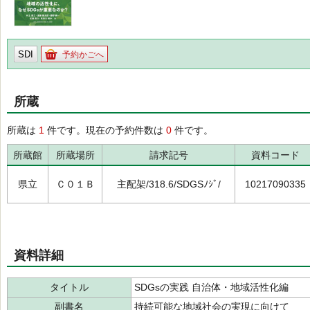
SDI
予約かごへ
所蔵
所蔵は
1
件です。現在の予約件数は
0
件です。
所蔵館
所蔵場所
請求記号
資料コード
県立
Ｃ０１Ｂ
主配架/318.6/SDGSﾉｼﾞ/
10217090335
資料詳細
タイトル
SDGsの実践 自治体・地域活性化編
副書名
持続可能な地域社会の実現に向けて