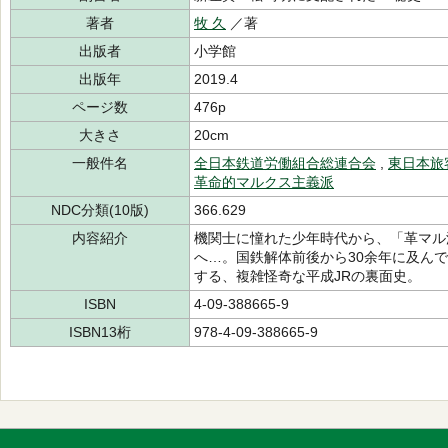
著者
牧 久
／著
出版者
小学館
出版年
2019.4
ページ数
476p
大きさ
20cm
一般件名
全日本鉄道労働組合総連合会
,
東日本旅
革命的マルクス主義派
NDC分類(10版)
366.629
内容紹介
機関士に憧れた少年時代から、「革マル
へ…。国鉄解体前後から30余年に及んで
する、複雑怪奇な平成JRの裏面史。
ISBN
4-09-388665-9
ISBN13桁
978-4-09-388665-9