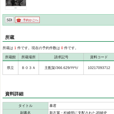
SDI
予約かごへ
所蔵
所蔵は
1
件です。現在の予約件数は
0
件です。
所蔵館
所蔵場所
請求記号
資料コード
県立
Ｂ０３Ａ
主配架/366.629/ﾏｷ*ﾋ/
10217093712
資料詳細
タイトル
暴君
副書名
新左翼・松崎明に支配されたJR秘史