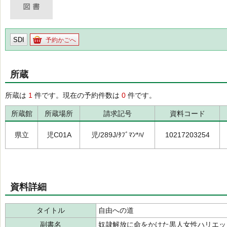
SDI
予約かごへ
所蔵
所蔵は
1
件です。現在の予約件数は
0
件です。
所蔵館
所蔵場所
請求記号
資料コード
県立
児C01A
児/289J/ﾀﾌﾞﾏﾝ*ﾊ/
10217203254
資料詳細
タイトル
自由への道
副書名
奴隷解放に命をかけた黒人女性ハリエッ