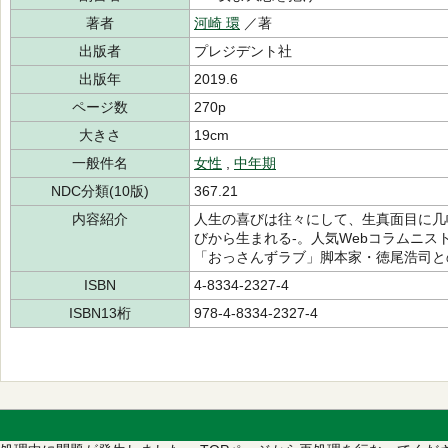
著者
河崎 環
／著
出版者
プレジデント社
出版年
2019.6
ページ数
270p
大きさ
19cm
一般件名
女性
,
中年期
NDC分類(10版)
367.21
内容紹介
人生の喜びは往々にして、生真面目に几
びから生まれる-。人気Webコラムニ
「おっさんずラブ」脚本家・徳尾浩司と
ISBN
4-8334-2327-4
ISBN13桁
978-4-8334-2327-4