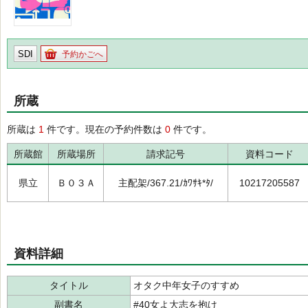
SDI
予約かごへ
所蔵
所蔵は
1
件です。現在の予約件数は
0
件です。
所蔵館
所蔵場所
請求記号
資料コード
県立
Ｂ０３Ａ
主配架/367.21/ｶﾜｻｷ*ﾀ/
10217205587
資料詳細
タイトル
オタク中年女子のすすめ
副書名
#40女よ大志を抱け