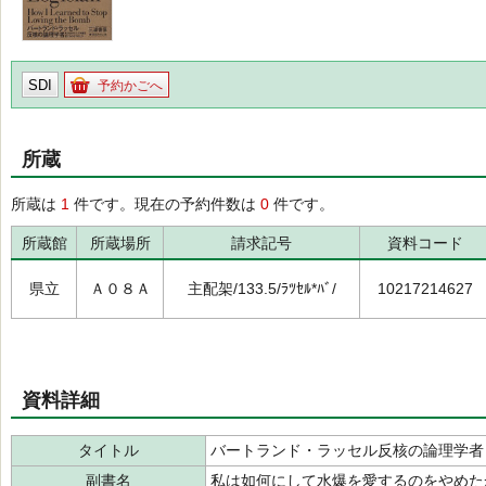
SDI
予約かごへ
所蔵
所蔵は
1
件です。現在の予約件数は
0
件です。
所蔵館
所蔵場所
請求記号
資料コード
県立
Ａ０８Ａ
主配架/133.5/ﾗﾂｾﾙ*ﾊﾞ/
10217214627
資料詳細
タイトル
バートランド・ラッセル反核の論理学者
副書名
私は如何にして水爆を愛するのをやめた