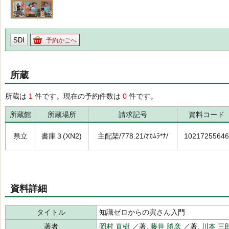
SDI
予約かごへ
所蔵
所蔵は
1
件です。現在の予約件数は
0
件です。
所蔵館
所蔵場所
請求記号
資料コード
県立
書庫３(XN2)
主配架/778.21/ｵｶﾑﾗ*ﾅ/
10217255646
資料詳細
タイトル
知識ゼロからの寅さん入門
著者
岡村 直樹
／著,
藤井 勝彦
／著,
川本 三