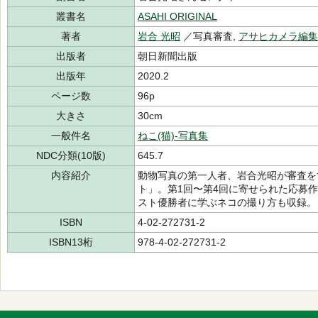
叢書名
ASAHI ORIGINAL
著者
岩合 光昭
／写真審査,
アサヒカメラ編集
出版者
朝日新聞出版
出版年
2020.2
ページ数
96p
大きさ
30cm
一般件名
ねこ(猫)-写真集
NDC分類(10版)
645.7
内容紹介
動物写真の第一人者、岩合光昭が審査を
ト」。第1回〜第4回に寄せられた応募作
スト優勝者に学ぶネコの撮り方も収録。
ISBN
4-02-272731-2
ISBN13桁
978-4-02-272731-2