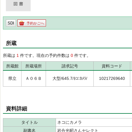
SDI
予約かごへ
所蔵
所蔵は
1
件です。現在の予約件数は
0
件です。
所蔵館
所蔵場所
請求記号
資料コード
県立
Ａ０６Ｂ
大型/645.7/ﾈｺﾆｶﾒﾗ/
10217269640
資料詳細
タイトル
ネコにカメラ
副書名
岩合光昭さんセレクト