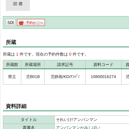
SDI
予約かごへ
所蔵
所蔵は
1
件です。現在の予約件数は
0
件です。
所蔵館
所蔵場所
請求記号
資料コード
県立
児B01B
児静画/KD/ｱﾝﾊﾟ/
10800016274
資料詳細
タイトル
それいけ!アンパンマン
叢書名
アンパンマンかみしばい