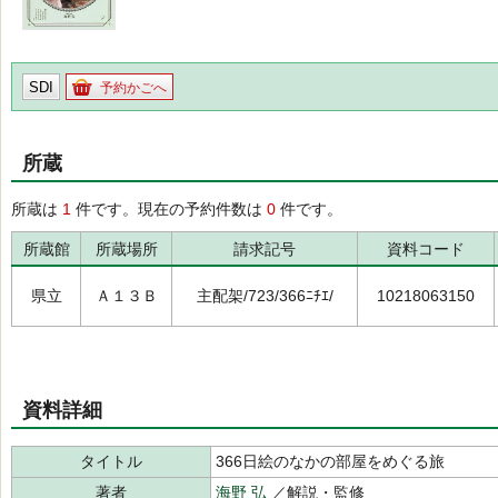
SDI
予約かごへ
所蔵
所蔵は
1
件です。現在の予約件数は
0
件です。
所蔵館
所蔵場所
請求記号
資料コード
県立
Ａ１３Ｂ
主配架/723/366ﾆﾁｴ/
10218063150
資料詳細
タイトル
366日絵のなかの部屋をめぐる旅
著者
海野 弘
／解説・監修