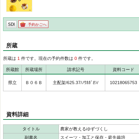
SDI
予約かごへ
所蔵
所蔵は
1
件です。現在の予約件数は
0
件です。
所蔵館
所蔵場所
請求記号
資料コード
県立
Ｂ０６Ｂ
主配架/625.37/ﾉｳｶｶﾞｵｼ/
10218065753
資料詳細
タイトル
農家が教えるゆずづくし
副書名
スイーツ・加工と保存・庭先栽培