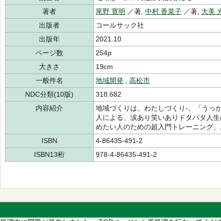
著者
尾野 寛明
／著,
中村 香菜子
／著,
大美 
出版者
コールサック社
出版年
2021.10
ページ数
254p
大きさ
19cm
一般件名
地域開発
,
高松市
NDC分類(10版)
318.682
内容紹介
地域づくりは、わたしづくり-。「うっ
人による、涙あり笑いありドタバタ人生
めたい人のための超入門トレーニング、
ISBN
4-86435-491-2
ISBN13桁
978-4-86435-491-2