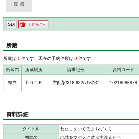
SDI
予約かごへ
所蔵
所蔵は
1
件です。現在の予約件数は
0
件です。
所蔵館
所蔵場所
請求記号
資料コード
県立
Ｃ０１Ｂ
主配架/318.682/ﾜﾀｼｵﾂｸ/
10218086878
資料詳細
タイトル
わたしをつくるまちづくり
副書名
地域をマジメに遊ぶ実践者たち