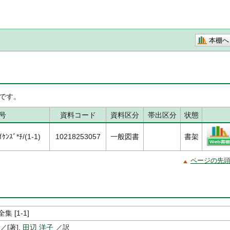
本棚へ
です。
号
資料コード
資料区分
帯出区分
状態
ﾝｽﾞ*ﾁ/(1-1)
10218253057
一般図書
書架
ページの先
 [1-1]
／[著],
田辺 洋子
／訳