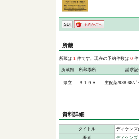
SDI
予約かごへ
所蔵
所蔵は
1
件です。現在の予約件数は
0
件
所蔵館
所蔵場所
請求記
県立
Ｂ１９Ａ
主配架/938.68/ﾃﾞｲｹ
資料詳細
タイトル
ディケンズ全集
著者
ディケンズ