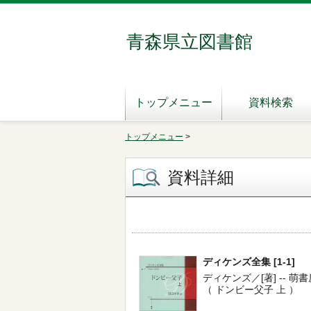
青森県立図書館
トップメニュー
資料検索
トップメニュー
>
資料詳細
ディケンズ全集 [1-1]
ディケンズ／[著] -- 萌書房 --
（ ドンビー父子 上 ）