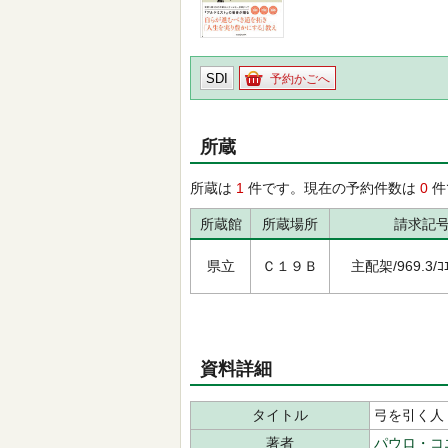
SDI
予約かごへ
所蔵
所蔵は
1
件です。現在の予約件数は
0
件
所蔵館
所蔵場所
請求記
県立
Ｃ１９Ｂ
主配架/969.3/ｺｴ
資料詳細
タイトル
弓を引く人
著者
パウロ・コ