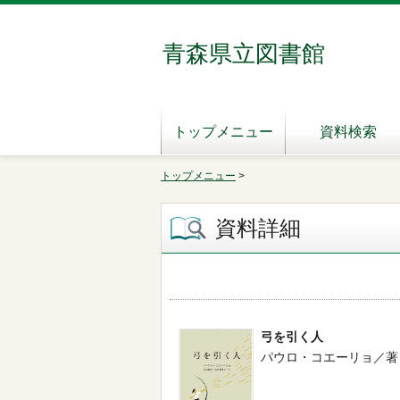
青森県立図書館
トップメニュー
資料検索
トップメニュー
>
資料詳細
弓を引く人
パウロ・コエーリョ／著 -- KAD