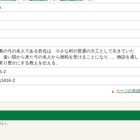
A
番の弓の名人である哲也は、小さな村の普通の大工として生きていた
、遠い国から来た弓の名人から挑戦を受けることになり…。物語を通し
実り豊かにする教えを伝える。
6-2
11416-2
ページの先
さい。