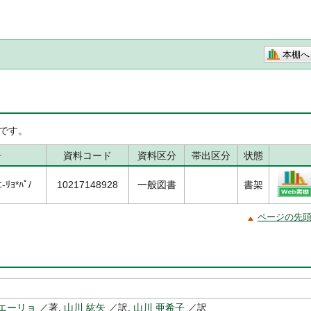
本棚へ
です。
号
資料コード
資料区分
帯出区分
状態
-ﾘﾖ*ﾊﾟ/
10217148928
一般図書
書架
ページの先
エーリョ
／著,
山川 紘矢
／訳,
山川 亜希子
／訳