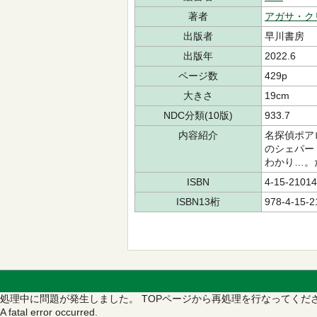
著者
アガサ・ク
出版者
早川書房
出版年
2022.6
ページ数
429p
大きさ
19cm
NDC分類(10版)
933.7
内容紹介
名探偵ポア
のシェパー
わかり…。
ISBN
4-15-21014
ISBN13桁
978-4-15-2
処理中に問題が発生しました。
TOPページから再処理を行なってくだ
A fatal error occurred.