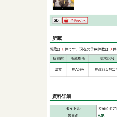
SDI
予約かごへ
所蔵
所蔵は
1
件です。現在の予約件数は
0
件
所蔵館
所蔵場所
請求記号
県立
児A09A
児/933J/ｸﾘｽﾃ*
資料詳細
タイトル
名探偵ポア
叢書名
HJB