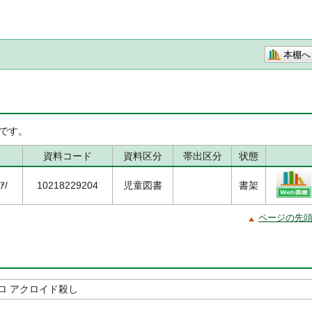
本棚へ
です。
資料コード
資料区分
帯出区分
状態
ｱ/
10218229204
児童図書
書架
ページの先
ロ アクロイド殺し