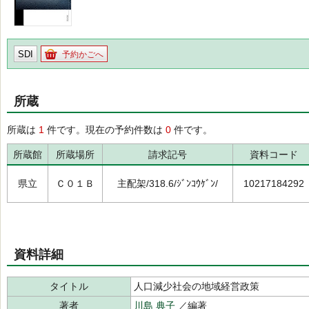
SDI
予約かごへ
所蔵
所蔵は
1
件です。現在の予約件数は
0
件です。
所蔵館
所蔵場所
請求記号
資料コード
県立
Ｃ０１Ｂ
主配架/318.6/ｼﾞﾝｺｳｹﾞﾝ/
10217184292
資料詳細
タイトル
人口減少社会の地域経営政策
著者
川島 典子
／編著