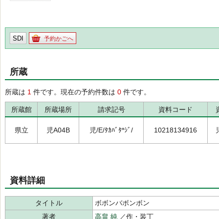
SDI
予約かごへ
所蔵
所蔵は
1
件です。現在の予約件数は
0
件です。
所蔵館
所蔵場所
請求記号
資料コード
県立
児A04B
児/E/ﾀｶﾊﾞﾀ*ｼﾞ/
10218134916
資料詳細
タイトル
ボボンバボンボン
著者
高畠 純
／作・装丁