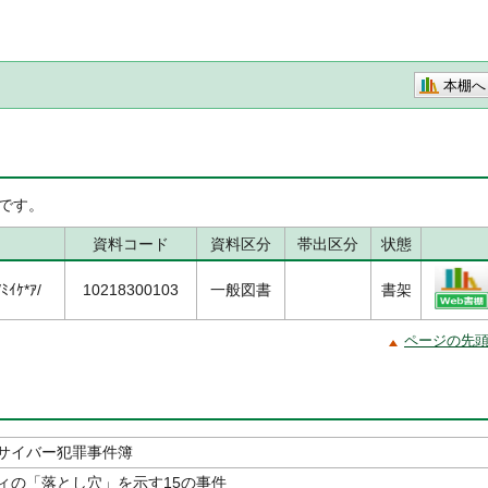
本棚へ
です。
資料コード
資料区分
帯出区分
状態
ｲｹ*ｱ/
10218300103
一般図書
書架
ページの先
サイバー犯罪事件簿
ィの「落とし穴」を示す15の事件