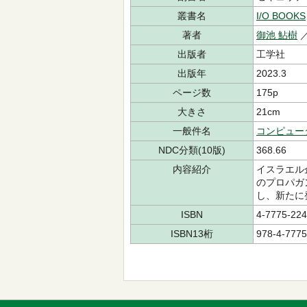
叢書名
I/O BOOKS
著者
御池 鮎樹
出版者
工学社
出版年
2023.3
ページ数
175p
大きさ
21cm
一般件名
コンピュー
NDC分類(10版)
368.66
内容紹介
イスラエル
のプロパガ
し、新たに
ISBN
4-7775-224
ISBN13桁
978-4-7775