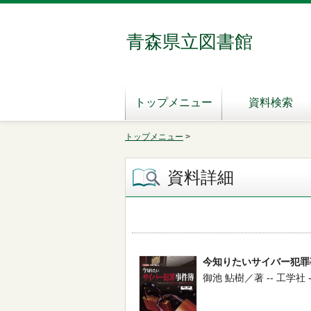
青森県立図書館
トップメニュー
資料検索
トップメニュー
>
資料詳細
今知りたいサイバー犯罪
御池 鮎樹／著 -- 工学社 -- 2