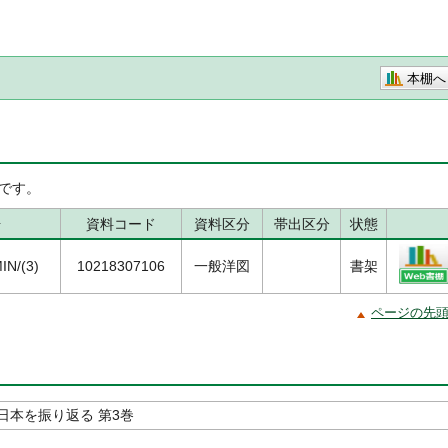
本棚へ
です。
号
資料コード
資料区分
帯出区分
状態
IN/(3)
10218307106
一般洋図
書架
ページの先
日本を振り返る 第3巻