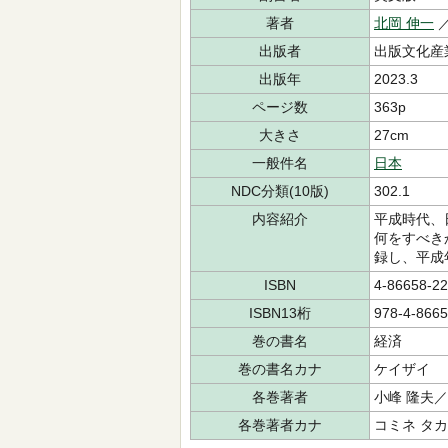
著者
北岡 伸一
出版者
出版文化産
出版年
2023.3
ページ数
363p
大きさ
27cm
一般件名
日本
NDC分類(10版)
302.1
内容紹介
平成時代、
何をすべき
録し、平成
ISBN
4-86658-22
ISBN13桁
978-4-8665
巻の書名
経済
巻の書名カナ
ケイザイ
各巻著者
小峰 隆夫
各巻著者カナ
コミネ タ