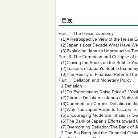
目次
Part Ⅰ The Heisei Economy
(1)A Retrospective View of the Heisei 
(2)Japan's Lost Decade:What Have We 
(3)Explaining Japan's Unproductive Tw
Part Ⅱ The Formation and Collapse of t
(1)Closing the Books on the Bubble Yea
(2)Lessons of Japan's Bubble Economy 
(3)The Reality of Financial Reform:The
Part Ⅲ Deflation and Monetary Policy
1.Deflation
(1)Do Expectations Raise Prices? / Yos
(2)Chronic Deflation in Japan / Nishizaki
(3)Comment on“Chronic Deflation in Ja
(4)Why Has Japan Failed to Escape fro
(5)Encouraging Moderate Inflation / Iwa
(6)The Bank of Japan's Efforts toward 
(7)Overcoming Deflation:The Bank of J
2.The Big Bang and the Financial Crisis