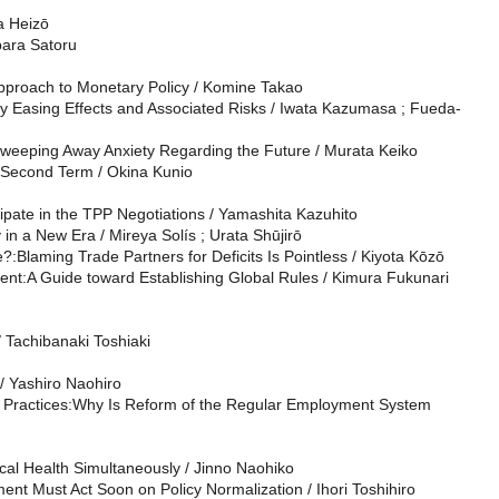
a Heizō
bara Satoru
proach to Monetary Policy / Komine Takao
y Easing Effects and Associated Risks / Iwata Kazumasa ; Fueda‐
eeping Away Anxiety Regarding the Future / Murata Keiko
 Second Term / Okina Kunio
pate in the TPP Negotiations / Yamashita Kazuhito
n a New Era / Mireya Solís ; Urata Shūjirō
:Blaming Trade Partners for Deficits Is Pointless / Kiyota Kōzō
nt:A Guide toward Establishing Global Rules / Kimura Fukunari
 Tachibanaki Toshiaki
 Yashiro Naohiro
Practices:Why Is Reform of the Regular Employment System
al Health Simultaneously / Jinno Naohiko
nt Must Act Soon on Policy Normalization / Ihori Toshihiro