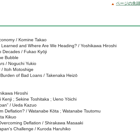
ページの先
Economy / Komine Takao
Learned and Where Are We Heading? / Yoshikawa Hiroshi
o Decades / Fukao Kyōji
he Bubble
rs / Noguchi Yukio
/ Itoh Motoshige
 Burden of Bad Loans / Takenaka Heizō
hikawa Hiroshi
 Kenji ; Sekine Toshitaka ; Ueno Yōichi
pan” / Ueda Kazuo
m Deflation? / Watanabe Kōta ; Watanabe Tsutomu
ta Kikuo
Overcoming Deflation / Shirakawa Masaaki
apan's Challenge / Kuroda Haruhiko