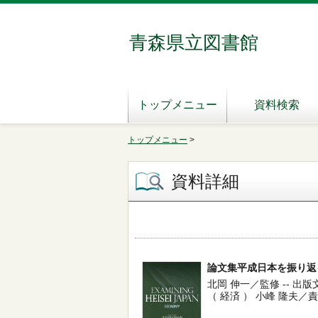
青森県立図書館
トップメニュー
資料検索
トップメニュー
>
資料詳細
論文集平成日本を振り返る
北岡 伸一／監修 -- 出版文化産
（ 経済 ） 小峰 隆夫／