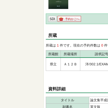
SDI
予約かごへ
所蔵
所蔵は
1
件です。現在の予約件数は
0
件
所蔵館
所蔵場所
請求記
県立
Ａ１２Ｂ
洋/302.1/EXAM
資料詳細
タイトル
論文集平成
副書名
英文版