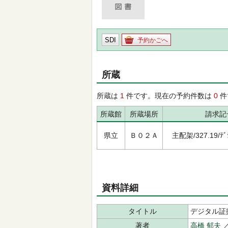
SDI
予約かごへ
所蔵
所蔵は
1
件です。現在の予約件数は
0
件
所蔵館
所蔵場所
請求記
県立
Ｂ０２Ａ
主配架/327.19/ﾃﾞｼ
資料詳細
タイトル
デジタル証
著者
高橋 郁夫
／