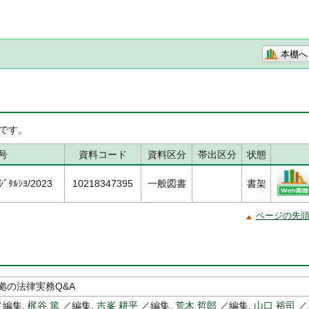
本棚へ
です。
号
資料コード
資料区分
帯出区分
状態
ﾞﾀﾙｼﾖ/2023
10218347395
一般図書
書架
ページの先
拠の法律実務Q&A
編集,
梶谷 篤
／編集,
吉峯 耕平
／編集,
荒木 哲郎
／編集,
山口 裕司
／