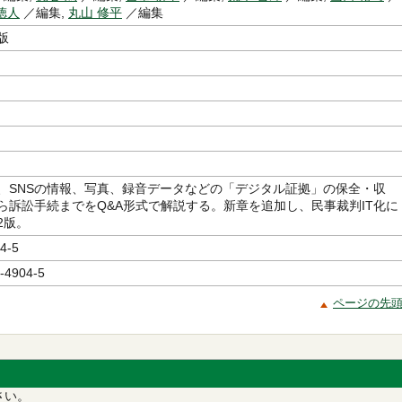
徳人
／編集,
丸山 修平
／編集
版
、SNSの情報、写真、録音データなどの「デジタル証拠」の保全・収
ら訴訟手続までをQ&A形式で解説する。新章を追加し、民事裁判IT化に
2版。
4-5
-4904-5
ページの先
さい。