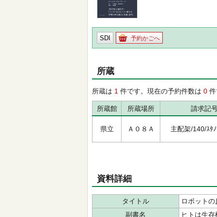
SDI
予約かごへ
所蔵
所蔵は
1
件です。現在の予約件数は
0
件
所蔵館
所蔵場所
請求記
県立
Ａ０８Ａ
主配架/140/ｽﾀﾉｳ
資料詳細
タイトル
ロボットの
副書名
ヒトは生存