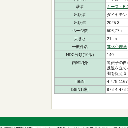
著者
キース・E
出版者
ダイヤモン
出版年
2025.3
ページ数
506,77p
大きさ
21cm
一般件名
進化心理学
NDC分類(10版)
140
内容紹介
遺伝子の自
反逆を企て
識を捉え直
ISBN
4-478-1167
ISBN13桁
978-4-478-