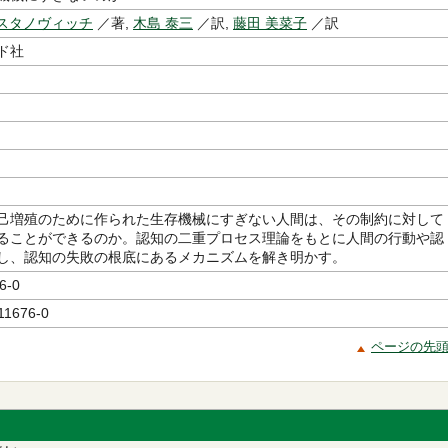
.スタノヴィッチ
／著,
木島 泰三
／訳,
藤田 美菜子
／訳
ド社
己増殖のために作られた生存機械にすぎない人間は、その制約に対して
ることができるのか。認知の二重プロセス理論をもとに人間の行動や認
し、認知の失敗の根底にあるメカニズムを解き明かす。
6-0
11676-0
ページの先