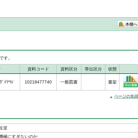
本棚へ
です。
号
資料コード
資料区分
帯出区分
状態
ﾞｲﾂ*ｷ/
10218477740
一般図書
書架
ページの先
反逆
機械にすぎないのか