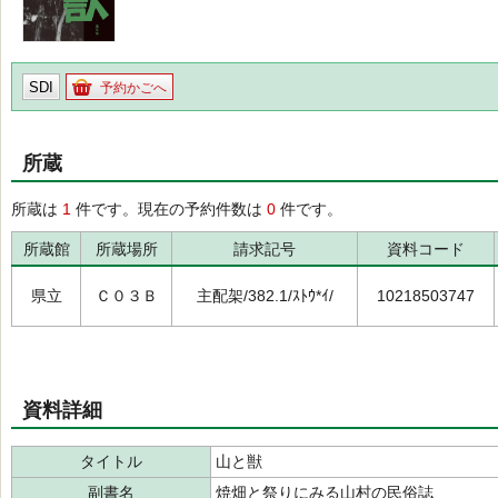
SDI
予約かごへ
所蔵
所蔵は
1
件です。現在の予約件数は
0
件です。
所蔵館
所蔵場所
請求記号
資料コード
県立
Ｃ０３Ｂ
主配架/382.1/ｽﾄｳ*ｲ/
10218503747
資料詳細
タイトル
山と獣
副書名
焼畑と祭りにみる山村の民俗誌