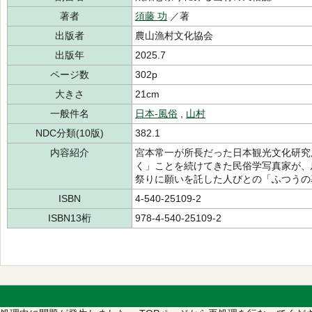
著者
須藤 功
／著
出版者
農山漁村文化協会
出版年
2025.7
ページ数
302p
大きさ
21cm
一般件名
日本-風俗
,
山村
NDC分類(10版)
382.1
内容紹介
宮本常一が所長だった日本観光文化研究
く」ことを続けてきた民俗学写真家が、
祭りに願いを託した人びとの「ふつうの
ISBN
4-540-25109-2
ISBN13桁
978-4-540-25109-2