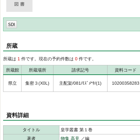
SDI
所蔵
所蔵は
1
件です。現在の予約件数は
0
件です。
所蔵館
所蔵場所
請求記号
資料コード
県立
集密３(X0L)
主配架/081/ﾓｽﾞﾒ*ﾀ/(1)
10200358283
資料詳細
タイトル
皇学叢書 第１巻
著者
物集 高見
／編