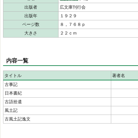
出版者
広文庫刊行会
出版年
１９２９
ページ数
８，７６８ｐ
大きさ
２２ｃｍ
内容一覧
タイトル
著者名
古事記
日本書紀
古語拾遺
風土記
古風土記逸文