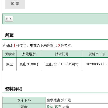
SDI
所蔵
所蔵は
1
件です。現在の予約件数は
0
件です。
所蔵館
所蔵場所
請求記号
資料コード
県立
集密３(X0L)
主配架/081/ﾓｽﾞﾒ*ﾀ/(3)
10200358303
資料詳細
タイトル
皇学叢書 第３巻
著者
物集 高見
／編