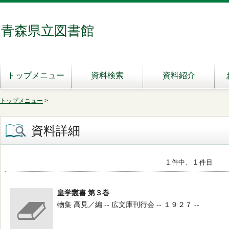
青森県立図書館
トップメニュー
資料検索
資料紹介
トップメニュー
>
資料詳細
1 件中、 1 件目
皇学叢書 第３巻
物集 高見／編 -- 広文庫刊行会 -- １９２７ --