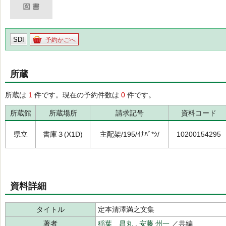
SDI
予約かごへ
所蔵
所蔵は
1
件です。現在の予約件数は
0
件です。
所蔵館
所蔵場所
請求記号
資料コード
県立
書庫３(X1D)
主配架/195/ｲﾅﾊﾞ*ｼ/
10200154295
資料詳細
タイトル
定本清澤満之文集
著者
稲葉 昌丸
,
安藤 州一
／共編