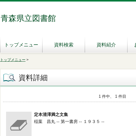
青森県立図書館
トップメニュー
資料検索
資料紹介
トップメニュー
>
資料詳細
1 件中、 1 件目
定本清澤満之文集
稲葉 昌丸 -- 第一書房 -- １９３５ --